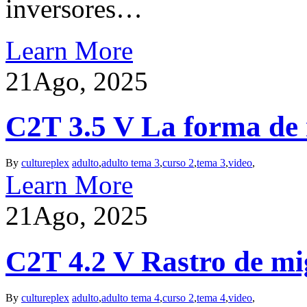
inversores…
Learn More
21
Ago, 2025
C2T 3.5 V La forma de 
By
cultureplex
adulto
,
adulto tema 3
,
curso 2
,
tema 3
,
video
,
Learn More
21
Ago, 2025
C2T 4.2 V Rastro de mig
By
cultureplex
adulto
,
adulto tema 4
,
curso 2
,
tema 4
,
video
,