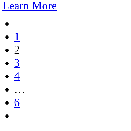
Learn More
1
2
3
4
…
6