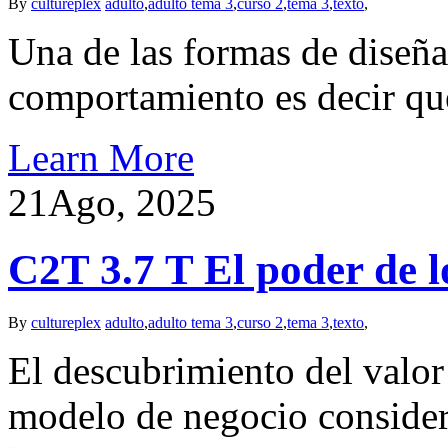
By
cultureplex
adulto
,
adulto tema 3
,
curso 2
,
tema 3
,
texto
,
Una de las formas de diseña
comportamiento es decir qu
Learn More
21
Ago, 2025
C2T 3.7 T El poder de l
By
cultureplex
adulto
,
adulto tema 3
,
curso 2
,
tema 3
,
texto
,
El descubrimiento del valor 
modelo de negocio consider