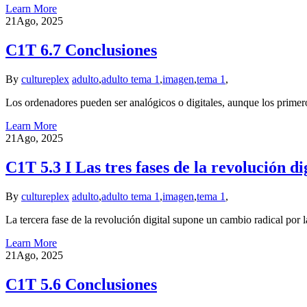
Learn More
21
Ago, 2025
C1T 6.7 Conclusiones
By
cultureplex
adulto
,
adulto tema 1
,
imagen
,
tema 1
,
Los ordenadores pueden ser analógicos o digitales, aunque los prime
Learn More
21
Ago, 2025
C1T 5.3 I Las tres fases de la revolución dig
By
cultureplex
adulto
,
adulto tema 1
,
imagen
,
tema 1
,
La tercera fase de la revolución digital supone un cambio radical por la
Learn More
21
Ago, 2025
C1T 5.6 Conclusiones