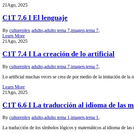
21
Ago, 2025
C1T 7.6 I El lenguaje
By
cultureplex
adulto
,
adulto tema 7
,
imagen
,
tema 7
,
Learn More
21
Ago, 2025
C1T 7.4 I La creación de lo artificial
By
cultureplex
adulto
,
adulto tema 7
,
imagen
,
tema 7
,
Lo artificial muchas veces se crea de por medio de la imitación de la 
Learn More
21
Ago, 2025
C1T 6.6 I La traducción al idioma de las m
By
cultureplex
adulto
,
adulto tema 1
,
imagen
,
tema 1
,
La traducción de los símbolos lógicos y matemáticos al idioma de las 