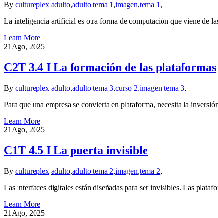
By
cultureplex
adulto
,
adulto tema 1
,
imagen
,
tema 1
,
La inteligencia artificial es otra forma de computación que viene de
Learn More
21
Ago, 2025
C2T 3.4 I La formación de las plataformas
By
cultureplex
adulto
,
adulto tema 3
,
curso 2
,
imagen
,
tema 3
,
Para que una empresa se convierta en plataforma, necesita la inversió
Learn More
21
Ago, 2025
C1T 4.5 I La puerta invisible
By
cultureplex
adulto
,
adulto tema 2
,
imagen
,
tema 2
,
Las interfaces digitales están diseñadas para ser invisibles. Las pla
Learn More
21
Ago, 2025